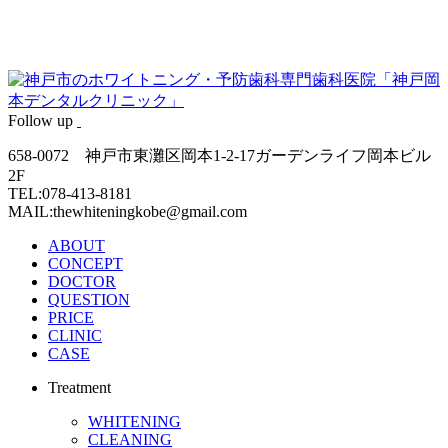
Follow up
658-0072 神戸市東灘区岡本1-2-17ガーデンライフ岡本ビル
2F
TEL:078-413-8181
MAIL:thewhiteningkobe@gmail.com
ABOUT
CONCEPT
DOCTOR
QUESTION
PRICE
CLINIC
CASE
Treatment
WHITENING
CLEANING