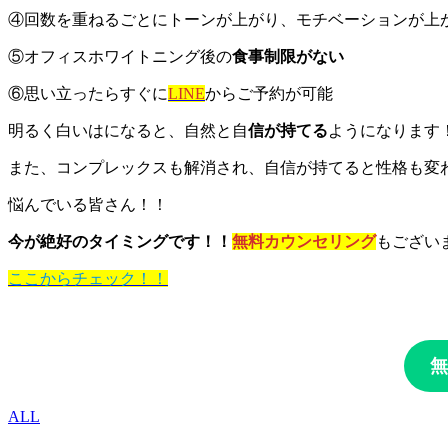
④回数を重ねるごとにトーンが上がり、モチベーションが上
⑤オフィスホワイトニング後の
食事制限がない
⑥思い立ったらすぐに
LINE
からご予約が可能
明るく白いはになると、自然と自
信が持てる
ようになります
また、コンプレックスも解消され、自信が持てると性格も変
悩んでいる皆さん！！
今が絶好のタイミングです！！
無料カウンセリング
もござい
ここからチェック！！
ALL