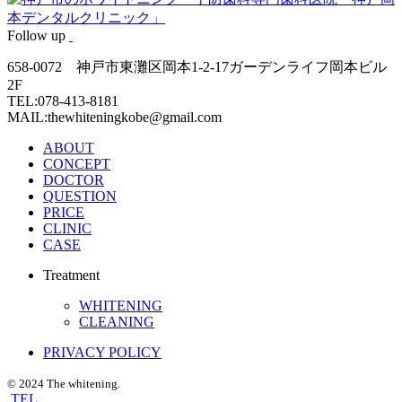
Follow up
658-0072 神戸市東灘区岡本1-2-17ガーデンライフ岡本ビル
2F
TEL:078-413-8181
MAIL:thewhiteningkobe@gmail.com
ABOUT
CONCEPT
DOCTOR
QUESTION
PRICE
CLINIC
CASE
Treatment
WHITENING
CLEANING
PRIVACY POLICY
© 2024 The whitening.
TEL